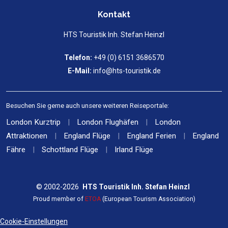
Kontakt
HTS Touristik Inh. Stefan Heinzl
Telefon:
+49 (0) 6151 3686570
E-Mail:
info@hts-touristik.de
Besuchen Sie gerne auch unsere weiteren Reiseportale:
London Kurztrip
|
London Flughäfen
|
London
Attraktionen
|
England Flüge
|
England Ferien
|
England
Fähre
|
Schottland Flüge
|
Irland Flüge
© 2002-2026
HTS Touristik Inh. Stefan Heinzl
Proud member of
ETOA
(European Tourism Association)
Cookie-Einstellungen